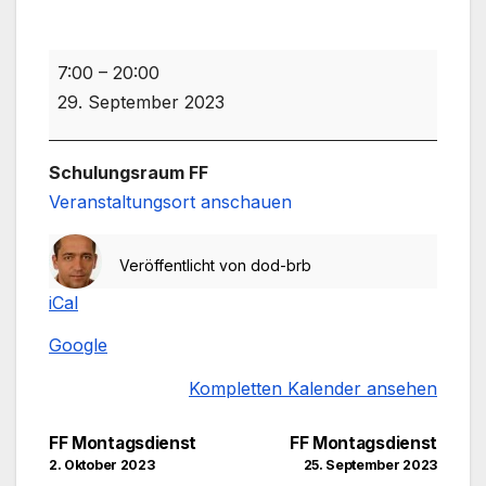
Verabschiedung
7:00
–
20:00
B.Rudolph
29. September 2023
Schulungsraum FF
Veranstaltungsort anschauen
Veröffentlicht von
dod-brb
iCal
Google
Kompletten Kalender ansehen
Beitragsnavigation
FF Montagsdienst
FF Montagsdienst
2. Oktober 2023
25. September 2023