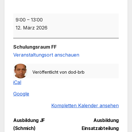
Schulung
9:00
–
13:00
NotSan
12. März 2026
(Hochstadter)
Schulungsraum FF
Veranstaltungsort anschauen
Veröffentlicht von
dod-brb
iCal
Google
Kompletten Kalender ansehen
Beitragsnavigation
Ausbildung JF
Ausbildung
(Schmich)
Einsatzabteilung