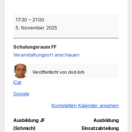
OWF-
17:30
–
21:00
Sitzung
5. November 2025
(Gruszka)
Schulungsraum FF
Veranstaltungsort anschauen
Veröffentlicht von
dod-brb
iCal
Google
Kompletten Kalender ansehen
Beitragsnavigation
Ausbildung JF
Ausbildung
(Schmich)
Einsatzabteilung