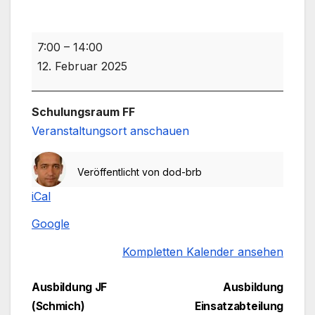
LST
7:00
–
14:00
mit
12. Februar 2025
Polizei
(R.Schönherr)
Schulungsraum FF
Veranstaltungsort anschauen
Veröffentlicht von
dod-brb
iCal
Google
Kompletten Kalender ansehen
Beitragsnavigation
Ausbildung JF
Ausbildung
(Schmich)
Einsatzabteilung