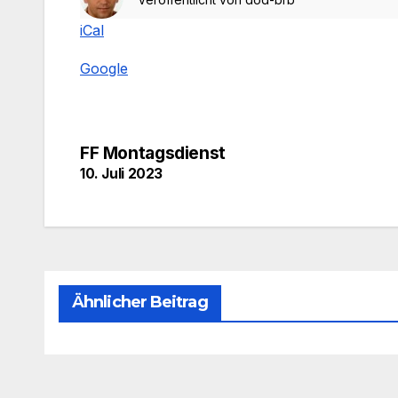
iCal
Google
Beitragsnavigation
FF Montagsdienst
10. Juli 2023
Ähnlicher Beitrag