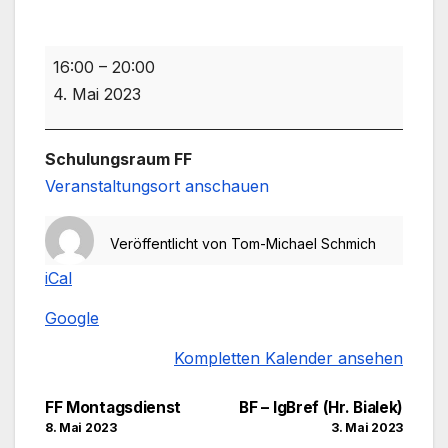
FF-
16:00
–
20:00
JF
4. Mai 2023
Ausbildung
/
Schulungsraum FF
Schmich
Veranstaltungsort anschauen
Veröffentlicht von
Tom-Michael Schmich
iCal
Google
Kompletten Kalender ansehen
Beitragsnavigation
FF Montagsdienst
BF – IgBref (Hr. Bialek)
8. Mai 2023
3. Mai 2023