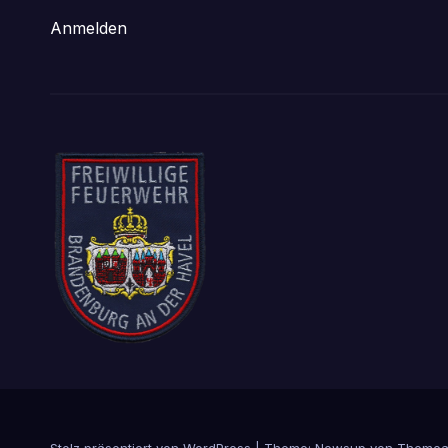
Anmelden
Stolz präsentiert von WordPress
|
Theme: Newsup von
Themea